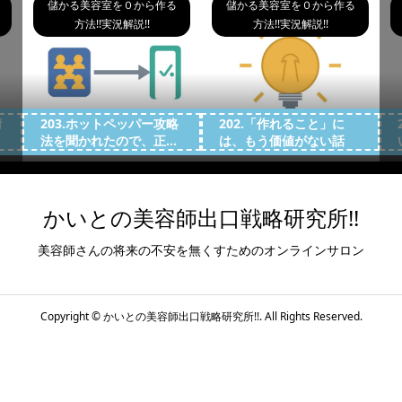
儲かる美容室を０から作る
儲かる美容室を０から作る
方法!!実況解説!!
方法!!実況解説!!
請
203.ホットペッパー攻略
202.「作れること」に
法を聞かれたので、正...
は、もう価値がない話
かいとの美容師出口戦略研究所!!
美容師さんの将来の不安を無くすためのオンラインサロン
Copyright ©
かいとの美容師出口戦略研究所!!. All Rights Reserved.