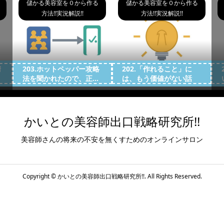
儲かる美容室を０から作る
儲かる美容室を０から作る
方法!!実況解説!!
方法!!実況解説!!
請
203.ホットペッパー攻略
202.「作れること」に
法を聞かれたので、正...
は、もう価値がない話
かいとの美容師出口戦略研究所!!
美容師さんの将来の不安を無くすためのオンラインサロン
Copyright ©
かいとの美容師出口戦略研究所!!. All Rights Reserved.