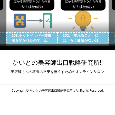
儲かる美容室を０から作る
儲かる美容室を０から作る
方法!!実況解説!!
方法!!実況解説!!
請
203.ホットペッパー攻略
202.「作れること」に
法を聞かれたので、正...
は、もう価値がない話
かいとの美容師出口戦略研究所!!
美容師さんの将来の不安を無くすためのオンラインサロン
Copyright ©
かいとの美容師出口戦略研究所!!. All Rights Reserved.